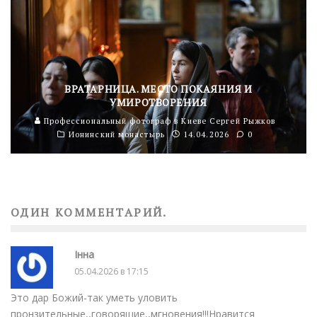
ВРАТАРНИЦА. МЕСТО ПОКАЯНИЯ И
УМИРОТВОРЕНИЯ
Профессиональный фотограф в Киеве Сергей Рыжков
Ионинский монастырь
14.04.2026
0
ОДИН КОММЕНТАРИЙ.
Інна
05.04.2026 в 17:15
Это дар Божий-так уметь уловить
пронзительные,,говорящие,,мгновения!!!Нравится