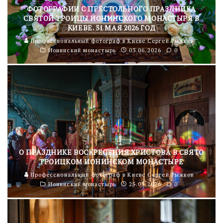
ФОТОГРАФИИ С ПРЕСТОЛЬНОГО ПРАЗДНИКА
СВЯТОЙ ТРОИЦЫ ИОНИНСКОГО МОНАСТЫРЯ В
КИЕВЕ. 31 МАЯ 2026 ГОД
Профессиональный фотограф в Киеве Сергей Рыжков
Ионинский монастырь
03.06.2026
0
О ПРАЗДНИКЕ ВОСКРЕСЕНИЯ ХРИСТОВА В СВЯТО
ТРОИЦКОМ ИОНИНСКОМ МОНАСТЫРЕ
Профессиональный фотограф в Киеве Сергей Рыжков
Ионинский монастырь
25.05.2026
0