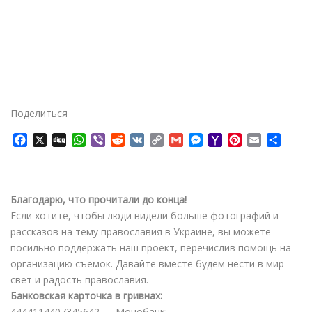
Поделиться
F
X
D
W
V
R
V
C
G
M
Y
P
E
О
a
i
h
i
e
K
o
m
e
a
i
m
т
c
g
a
b
d
p
a
s
h
n
a
п
e
g
t
e
d
y
i
s
o
t
i
р
b
s
r
i
L
l
e
o
e
l
а
Благодарю, что прочитали до конца!
o
A
t
i
n
M
r
в
Если хотите, чтобы люди видели больше фотографий и
o
p
n
g
a
e
и
рассказов на тему православия в Украине, вы можете
k
p
k
e
i
s
т
посильно поддержать наш проект, перечислив помощь на
r
l
t
ь
организацию съемок. Давайте вместе будем нести в мир
свет и радость православия.
Банковская карточка в гривнах:
4444114407345642 — Монобанк;