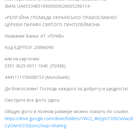
IBAN: UA653348510000000026005296114
«РЕЛІГІЙНА ГРОМАДА УКРАЇНСЬКОЇ ПРАВОСЛАВНОЇ
ЦЕРКВИ ПАРАФІЇ СВЯТОГО ПАНТЕЛЕЙМОНА
Название банка: АТ «ПУМБ»
Код ЄДРПОУ: 25896090
или на карточки:
5351 3625 0011 1040 (ПУМБ)
4441111150008153 (Monobank)
Да благословит Господь каждого за доброту и щедрость!
Смотрите все фото здесь:
Общую фото в полном размере можно сказать по ссылке:
https://drive.google.com/drive/folders/1Wc2_46QjmTD9iZaVwzB
CyOAmCCGQoncJ?usp=sharing