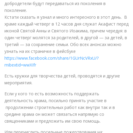
добродетели будут передаваться из поколения в
поколение.
Кстати сказать я узнал и много интересного в этот день. В
храме каждый четверг в 12 часов дня служат Акафист перед
иконой Святой Анны и Святого Иоакима, причем чередуя: в
один четверг молятся за родителей, в другой — за детей, в
третий — за сохранение семьи. Обо всех анонсах можно
узнать на их страничке в фейсбуке
https://www.facebook.com/share/1GUrNcVRxU/?
mibextid=wwXIfr
Есть кружки для творчества детей, проводятся и другие
мероприятия.
Если у кого то есть возможность поддержать
деятельность храма, посильно принять участие в
продолжении строительных работ как внутри так и в
средине храма он может связаться напрямую со
священниками и предложить им свою помощь.
Или перечислить посильные пожертвования на: