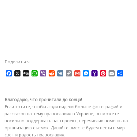
Поделиться
F
X
D
W
V
R
V
C
G
M
Y
P
E
О
a
i
h
i
e
K
o
m
e
a
i
m
т
c
g
a
b
d
p
a
s
h
n
a
п
e
g
t
e
d
y
i
s
o
t
i
р
b
s
r
i
L
l
e
o
e
l
а
Благодарю, что прочитали до конца!
o
A
t
i
n
M
r
в
Если хотите, чтобы люди видели больше фотографий и
o
p
n
g
a
e
и
рассказов на тему православия в Украине, вы можете
k
p
k
e
i
s
т
посильно поддержать наш проект, перечислив помощь на
r
l
t
ь
организацию съемок. Давайте вместе будем нести в мир
свет и радость православия.