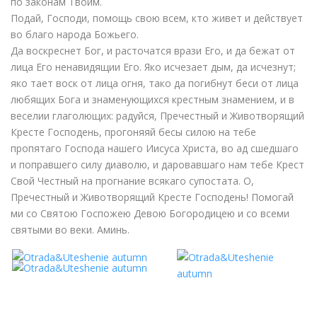
по законам Твоим.
Подай, Господи, помощь свою всем, кто живет и действует
во благо народа Божьего.
Да воскреснет Бог, и расточатся врази Его, и да бежат от
лица Его ненавидящии Его. Яко исчезает дым, да исчезнут;
яко тает воск от лица огня, тако да погибнут беси от лица
любящих Бога и знаменующихся крестным знамением, и в
веселии глаголющих: радуйся, Пречестный и Животворящий
Кресте Господень, прогоняяй бесы силою на тебе
пропятаго Господа нашего Иисуса Христа, во ад сшедшаго
и поправшего силу диаволю, и даровавшаго нам тебе Крест
Свой Честный на прогнание всякаго супостата. О,
Пречестный и Животворящий Кресте Господень! Помогай
ми со Святою Госпожею Девою Богородицею и со всеми
святыми во веки. Аминь.