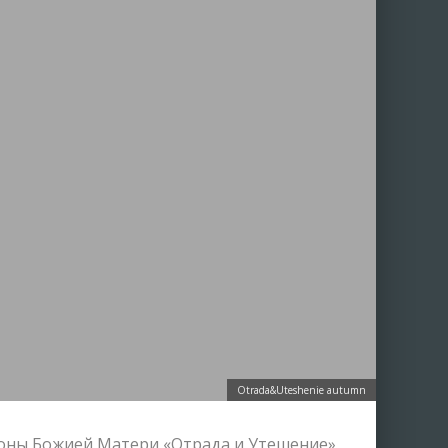
Otrada&Uteshenie autumn
коны Божией Матери «Отрада и Утешение»,