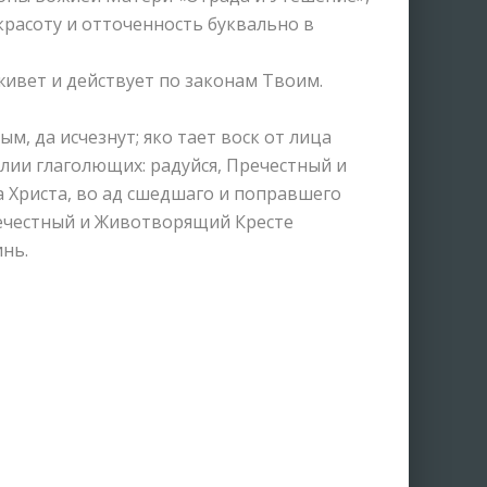
красоту и отточенность буквально в
о живет и действует по законам Твоим.
ым, да исчезнут; яко тает воск от лица
елии глаголющих: радуйся, Пречестный и
 Христа, во ад сшедшаго и поправшего
Пречестный и Животворящий Кресте
нь.