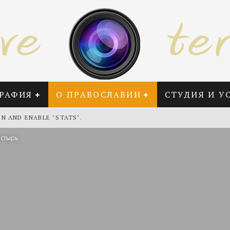
РАФИЯ
О ПРАВОСЛАВИИ
СТУДИЯ И У
IN AND ENABLE "STATS".
стырь