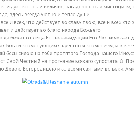
свои духовность и величие, загадочность и мистицизм, 
да, здесь всегда уютно и тепло души.
все и всех, что действует во славу твою, все и всех кт
вет и действует во благо народа Божьего.
 и да бежат от лица Его ненавидящии Его. Яко исчезает д
щих Бога и знаменующихся крестным знамением, и в вес
й бесы силою на тебе пропятаго Господа нашего Иисуса
ест Свой Честный на прогнание всякаго супостата. О, 
ю Девою Богородицею и со всеми святыми во веки. Ами