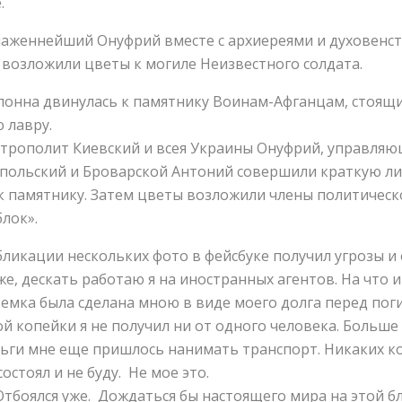
.
лаженнейший Онуфрий вместе с архиереями и духовенст
возложили цветы к могиле Неизвестного солдата.
олонна двинулась к памятнику Воинам-Афганцам, стоящ
 лавру.
рополит Киевский и всея Украины Онуфрий, управля
польский и Броварской Антоний совершили краткую лит
к памятнику. Затем цветы возложили члены политическ
лок».
бликации нескольких фото в фейсбуке получил угрозы и
е, дескать работаю я на иностранных агентов. На что 
съемка была сделана мною в виде моего долга перед по
й копейки я не получил ни от одного человека. Больше т
ньги мне еще пришлось нанимать транспорт. Никаких к
состоял и не буду. Не мое это.
 Отбоялся уже. Дождаться бы настоящего мира на этой 