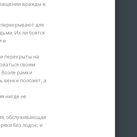
кращении вражды в
ы перекрывают для
ьми. Их ли боятся
и и
ли перекрыты на
зоваться своим
 Возле рамки
ь венки положет, а
мя нигде не
тия, обслуживающая
ряки без лодок, и