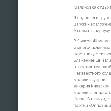
Малиновка отдых
Я подошел в груп
царских возложени
А снимать чернуху
В 9 часов 40 мину
и многочисленных 
памятнику Неизвес
Блаженнейший Мит
отслужил заупоко
Неизвестного солд
молились управля
викария Киевской 
молились епископ
Киева. В панихиде
партии «Оппозици