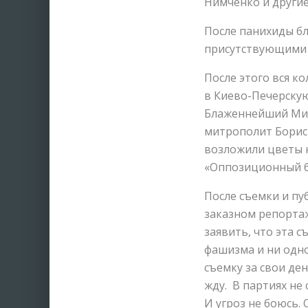
Нимченко и другие
После панихиды б
присутствующими 
После этого вся к
в Киево-Печерскую
Блаженнейший Мит
митрополит Борис
возложили цветы 
«Оппозиционный б
После съемки и пу
заказном репортаж
заявить, что эта 
фашизма и ни одно
съемку за свои де
жду. В партиях не 
И угроз не боюсь.