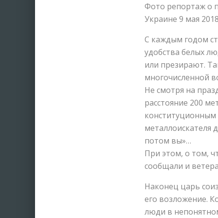
Фото репортаж о 
Украине 9 мая 201
С каждым годом ст
удобства белых лю
или презирают. Та
многочисленной во
Не смотря на праз
расстояние 200 ме
конституционным 
металлоискателя д
потом вы»…
При этом, о том, 
сообщали и ветер
Наконец царь соиз
его возложение. Ко
люди в непонятно