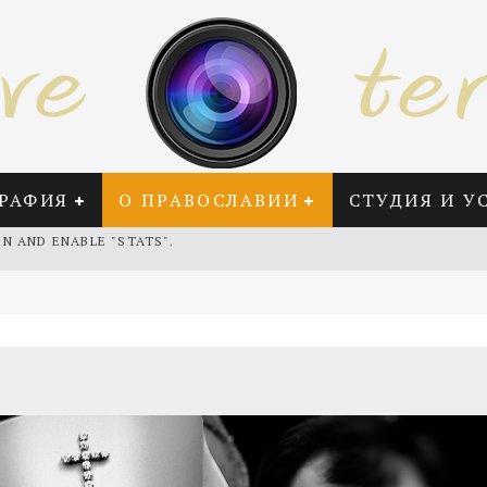
РАФИЯ
О ПРАВОСЛАВИИ
СТУДИЯ И У
IN AND ENABLE "STATS".