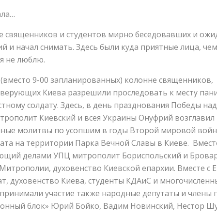
ала…
пе священников и студентов мирно беседовавших и ож
й и начал снимать. Здесь были куда приятные лица, че
 я не люблю.
т (вместо 9-00 запланированных) колонне священников,
верующих Киева разрешили проследовать к месту пани
тному солдату. Здесь, в день празднования Победы на
рополит Киевский и всея Украины Онуфрий возглавил 
йные молитвы по усопшим в годы Второй мировой войн
ата на территории Парка Вечной Славы в Киеве. Вместе
ющий делами УПЦ митрополит Бориспольский и Бровар
Митрополии, духовенство Киевской епархии. Вместе с 
ат, духовенство Киева, студенты КДАиС и многочислен
 принимали участие также народные депутаты и члены 
онный блок» Юрий Бойко, Вадим Новинский, Нестор Шу