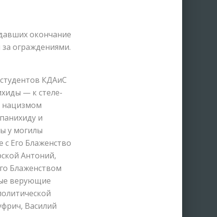
идавших окончание
м за ограждениями.
 студентов КДАиС
хиды — к стеле-
д нацизмом
панихиду и
ы у могилы
 с Его Блаженство
ской Антоний,
Его Блаженством
ные верующие
политической
фрич, Василий