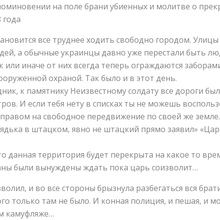
поминовении на поле брани убиенных и молитве о пре
8 года
ановится все труднее ходить свободно городом. Улиц
дей, а обычные украинцы давно уже перестали быть люд
к или иначе от них всегда теперь ограждаются заборам
оруженной охраной. Так было и в этот день.
дник, к памятнику Неизвестному солдату все дороги бы
тров. И если тебя нету в списках ты не можешь восполь
правом на свободное передвижение по своей же земле.
ядька в штацком, явно не штацкий прямо заявил» «Цар
что данная территория будет перекрыта на какое то вре
аны были вынуждены ждать пока царь соизволит…
волил, и во все стороны брызнула разбегаться вся бра
го только там не было. И конная полиция, и пешая, и мо
м камуфляже…