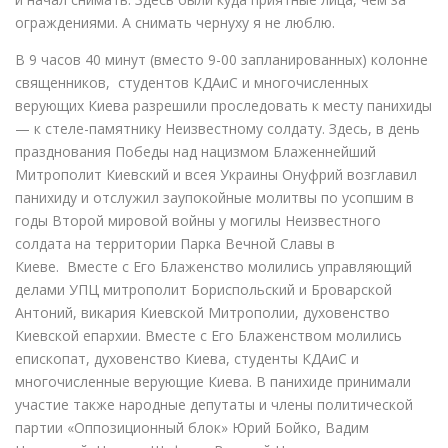
ограждениями. А снимать чернуху я не люблю.
В 9 часов 40 минут (вместо 9-00 запланированных) колонне
священников, студентов КДАиС и многочисленных
верующих Киева разрешили проследовать к месту панихиды
— к стеле-памятнику Неизвестному солдату. Здесь, в день
празднования Победы над нацизмом Блаженнейший
Митрополит Киевский и всея Украины Онуфрий возглавил
панихиду и отслужил заупокойные молитвы по усопшим в
годы Второй мировой войны у могилы Неизвестного
солдата на территории Парка Вечной Славы в
Киеве. Вместе с Его Блаженство молились управляющий
делами УПЦ митрополит Бориспольский и Броварской
Антоний, викария Киевской Митрополии, духовенство
Киевской епархии. Вместе с Его Блаженством молились
епископат, духовенство Киева, студенты КДАиС и
многочисленные верующие Киева. В панихиде принимали
участие также народные депутаты и члены политической
партии «Оппозиционный блок» Юрий Бойко, Вадим