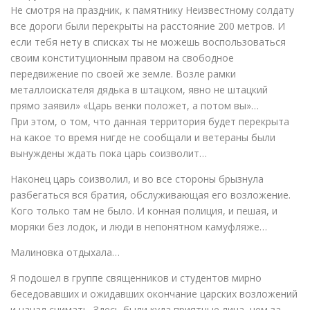
Не смотря на праздник, к памятнику Неизвестному солдату
все дороги были перекрыты на расстояние 200 метров. И
если тебя нету в списках ты не можешь воспользоваться
своим конституционным правом на свободное
передвижение по своей же земле. Возле рамки
металлоискателя дядька в штацком, явно не штацкий
прямо заявил» «Царь венки положет, а потом вы»…
При этом, о том, что данная территория будет перекрыта
на какое то время нигде не сообщали и ветераны были
вынуждены ждать пока царь соизволит…
Наконец царь соизволил, и во все стороны брызнула
разбегаться вся братия, обслуживающая его возложение.
Кого только там не было. И конная полиция, и пешая, и
моряки без лодок, и люди в непонятном камуфляже…
Малиновка отдыхала…
Я подошел в группе священников и студентов мирно
беседовавших и ожидавших окончание царских возложений
и начал снимать. Здесь были куда приятные лица, чем за