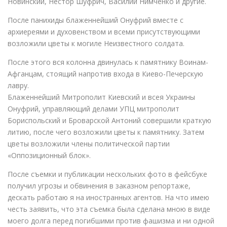
Новинский, Нестор Шуфрич, Василий Нимченко и другие.
После панихиды блаженнейший Онуфрий вместе с
архиереями и духовенством и всеми присутствующими
возложили цветы к могиле Неизвестного солдата.
После этого вся колонна двинулась к памятнику Воинам-
Афганцам, стоящий напротив входа в Киево-Печерскую
лавру.
Блаженнейший Митрополит Киевский и всея Украины
Онуфрий, управляющий делами УПЦ митрополит
Бориспольский и Броварской Антоний совершили краткую
литию, после чего возложили цветы к памятнику. Затем
цветы возложили члены политической партии
«Оппозиционный блок».
После съемки и публикации нескольких фото в фейсбуке
получил угрозы и обвинения в заказном репортаже,
дескать работаю я на иностранных агентов. На что имею
честь заявить, что эта съемка была сделана мною в виде
моего долга перед погибшими против фашизма и ни одной