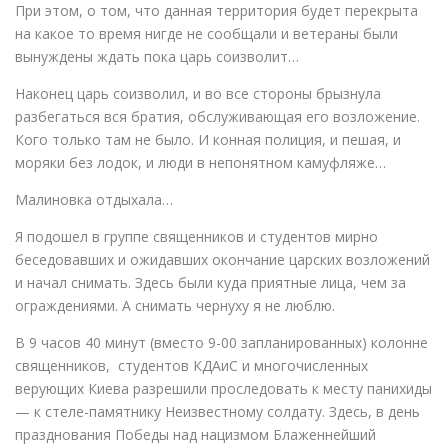
При этом, о том, что данная территория будет перекрыта
на какое то время нигде не сообщали и ветераны были
вынуждены ждать пока царь соизволит…
Наконец царь соизволил, и во все стороны брызнула
разбегаться вся братия, обслуживающая его возложение.
Кого только там не было. И конная полиция, и пешая, и
моряки без лодок, и люди в непонятном камуфляже…
Малиновка отдыхала…
Я подошел в группе священников и студентов мирно
беседовавших и ожидавших окончание царских возложений
и начал снимать. Здесь были куда приятные лица, чем за
ограждениями. А снимать чернуху я не люблю.
В 9 часов 40 минут (вместо 9-00 запланированных) колонне
священников, студентов КДАиС и многочисленных
верующих Киева разрешили проследовать к месту панихиды
— к стеле-памятнику Неизвестному солдату. Здесь, в день
празднования Победы над нацизмом Блаженнейший