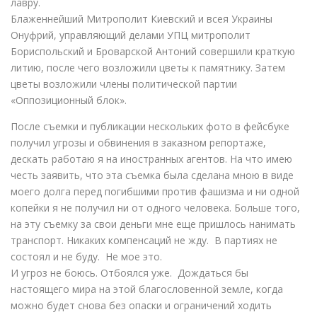
лавру.
Блаженнейший Митрополит Киевский и всея Украины
Онуфрий, управляющий делами УПЦ митрополит
Бориспольский и Броварской Антоний совершили краткую
литию, после чего возложили цветы к памятнику. Затем
цветы возложили члены политической партии
«Оппозиционный блок».
После съемки и публикации нескольких фото в фейсбуке
получил угрозы и обвинения в заказном репортаже,
дескать работаю я на иностранных агентов. На что имею
честь заявить, что эта съемка была сделана мною в виде
моего долга перед погибшими против фашизма и ни одной
копейки я не получил ни от одного человека. Больше того,
на эту съемку за свои деньги мне еще пришлось нанимать
транспорт. Никаких компенсаций не жду. В партиях не
состоял и не буду. Не мое это.
И угроз не боюсь. Отбоялся уже. Дождаться бы
настоящего мира на этой благословенной земле, когда
можно будет снова без опаски и ограничений ходить