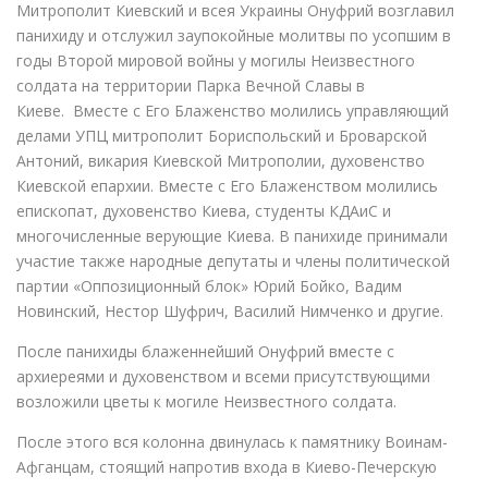
Митрополит Киевский и всея Украины Онуфрий возглавил
панихиду и отслужил заупокойные молитвы по усопшим в
годы Второй мировой войны у могилы Неизвестного
солдата на территории Парка Вечной Славы в
Киеве. Вместе с Его Блаженство молились управляющий
делами УПЦ митрополит Бориспольский и Броварской
Антоний, викария Киевской Митрополии, духовенство
Киевской епархии. Вместе с Его Блаженством молились
епископат, духовенство Киева, студенты КДАиС и
многочисленные верующие Киева. В панихиде принимали
участие также народные депутаты и члены политической
партии «Оппозиционный блок» Юрий Бойко, Вадим
Новинский, Нестор Шуфрич, Василий Нимченко и другие.
После панихиды блаженнейший Онуфрий вместе с
архиереями и духовенством и всеми присутствующими
возложили цветы к могиле Неизвестного солдата.
После этого вся колонна двинулась к памятнику Воинам-
Афганцам, стоящий напротив входа в Киево-Печерскую