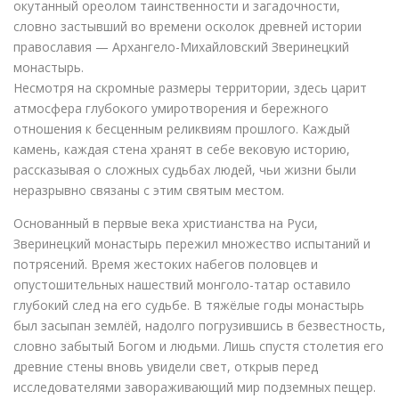
окутанный ореолом таинственности и загадочности,
словно застывший во времени осколок древней истории
православия — Архангело-Михайловский Зверинецкий
монастырь.
Несмотря на скромные размеры территории, здесь царит
атмосфера глубокого умиротворения и бережного
отношения к бесценным реликвиям прошлого. Каждый
камень, каждая стена хранят в себе вековую историю,
рассказывая о сложных судьбах людей, чьи жизни были
неразрывно связаны с этим святым местом.
Основанный в первые века христианства на Руси,
Зверинецкий монастырь пережил множество испытаний и
потрясений. Время жестоких набегов половцев и
опустошительных нашествий монголо-татар оставило
глубокий след на его судьбе. В тяжёлые годы монастырь
был засыпан землёй, надолго погрузившись в безвестность,
словно забытый Богом и людьми. Лишь спустя столетия его
древние стены вновь увидели свет, открыв перед
исследователями завораживающий мир подземных пещер.