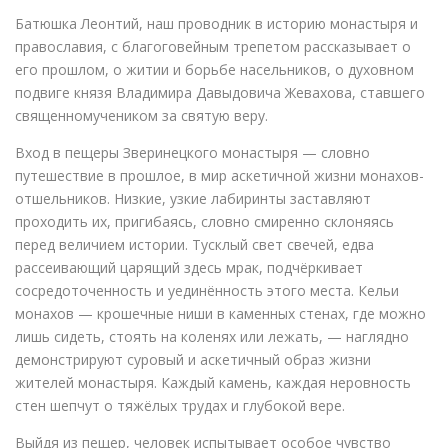
Батюшка Леонтий, наш проводник в историю монастыря и
православия, с благоговейным трепетом рассказывает о
его прошлом, о житии и борьбе насельников, о духовном
подвиге князя Владимира Давыдовича Жевахова, ставшего
священномучеником за святую веру.
Вход в пещеры Зверинецкого монастыря — словно
путешествие в прошлое, в мир аскетичной жизни монахов-
отшельников. Низкие, узкие лабиринты заставляют
проходить их, пригибаясь, словно смиренно склоняясь
перед величием истории. Тусклый свет свечей, едва
рассеивающий царящий здесь мрак, подчёркивает
сосредоточенность и уединённость этого места. Кельи
монахов — крошечные ниши в каменных стенах, где можно
лишь сидеть, стоять на коленях или лежать, — наглядно
демонстрируют суровый и аскетичный образ жизни
жителей монастыря. Каждый камень, каждая неровность
стен шепчут о тяжёлых трудах и глубокой вере.
Выйдя из пещер, человек испытывает особое чувство