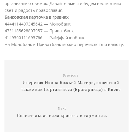
организацию съемок. Давайте вместе будем нести в мир
свет и радость православия.
Банковская карточка в гривнах:
4444114407345642 — Монобанк;
4731185628807957 — Приватбанк;
4149500111695766 — Райффайзенбанк.
На Монобанк и Приватбанк можно перечислять и валюту.
Previous
Иверская Икона Божьей Матери, известной
также как Портаитисса (Вратарница) в Киеве
Next
Спасительная сила красоты и гармонии.