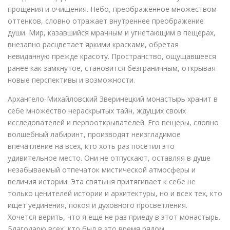
прощения и очищения. Небо, преображённое множеством
оттенков, словно отражает внутреннее преображение
души. Мир, казавшийся мрачным и угнетающим в пещерах,
внезапно расцветает яркими красками, обретая
невиданную прежде красоту. Пространство, ощущавшееся
ранее как замкнутое, становится безграничным, открывая
новые перспективы и возможности.
Архангело-Михайловский Зверинецкий монастырь хранит в
себе множество нераскрытых тайн, ждущих своих
исследователей и первооткрывателей. Его пещеры, словно
волшебный лабиринт, производят неизгладимое
впечатление на всех, кто хоть раз посетил это
удивительное место. Они не отпускают, оставляя в душе
незабываемый отпечаток мистической атмосферы и
величия истории. Эта святыня притягивает к себе не
только ценителей истории и архитектуры, но и всех тех, кто
ищет уединения, покоя и духовного просветления.
Хочется верить, что я ещё не раз приеду в этот монастырь.
Благодарю всех, кто был в это время рядом.