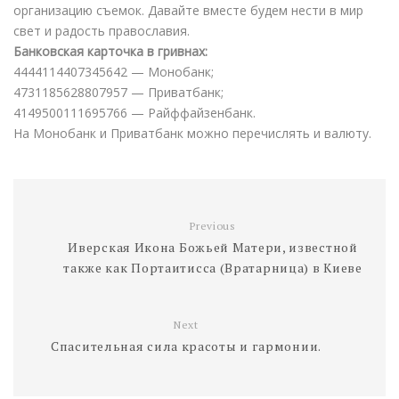
организацию съемок. Давайте вместе будем нести в мир
свет и радость православия.
Банковская карточка в гривнах:
4444114407345642 — Монобанк;
4731185628807957 — Приватбанк;
4149500111695766 — Райффайзенбанк.
На Монобанк и Приватбанк можно перечислять и валюту.
Previous
Иверская Икона Божьей Матери, известной
также как Портаитисса (Вратарница) в Киеве
Next
Спасительная сила красоты и гармонии.