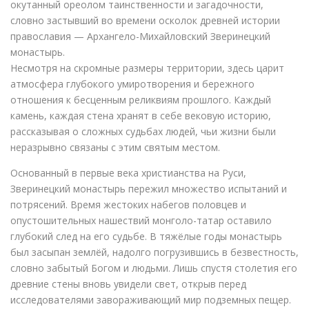
окутанный ореолом таинственности и загадочности,
словно застывший во времени осколок древней истории
православия — Архангело-Михайловский Зверинецкий
монастырь.
Несмотря на скромные размеры территории, здесь царит
атмосфера глубокого умиротворения и бережного
отношения к бесценным реликвиям прошлого. Каждый
камень, каждая стена хранят в себе вековую историю,
рассказывая о сложных судьбах людей, чьи жизни были
неразрывно связаны с этим святым местом.
Основанный в первые века христианства на Руси,
Зверинецкий монастырь пережил множество испытаний и
потрясений. Время жестоких набегов половцев и
опустошительных нашествий монголо-татар оставило
глубокий след на его судьбе. В тяжёлые годы монастырь
был засыпан землёй, надолго погрузившись в безвестность,
словно забытый Богом и людьми. Лишь спустя столетия его
древние стены вновь увидели свет, открыв перед
исследователями завораживающий мир подземных пещер.