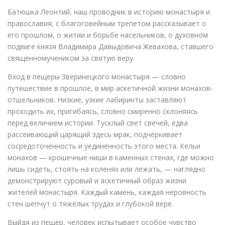
Батюшка Леонтий, наш проводник в историю монастыря и
православия, с благоговейным трепетом рассказывает о
его прошлом, о житии и борьбе насельников, о духовном
подвиге князя Владимира Давыдовича Жевахова, ставшего
священномучеником за святую веру.
Вход в пещеры Зверинецкого монастыря — словно
путешествие в прошлое, в мир аскетичной жизни монахов-
отшельников. Низкие, узкие лабиринты заставляют
проходить их, пригибаясь, словно смиренно склоняясь
перед величием истории. Тусклый свет свечей, едва
рассеивающий царящий здесь мрак, подчёркивает
сосредоточенность и уединённость этого места. Кельи
монахов — крошечные ниши в каменных стенах, где можно
лишь сидеть, стоять на коленях или лежать, — наглядно
демонстрируют суровый и аскетичный образ жизни
жителей монастыря. Каждый камень, каждая неровность
стен шепчут о тяжёлых трудах и глубокой вере.
Выйдя из пещер, человек испытывает особое чувство