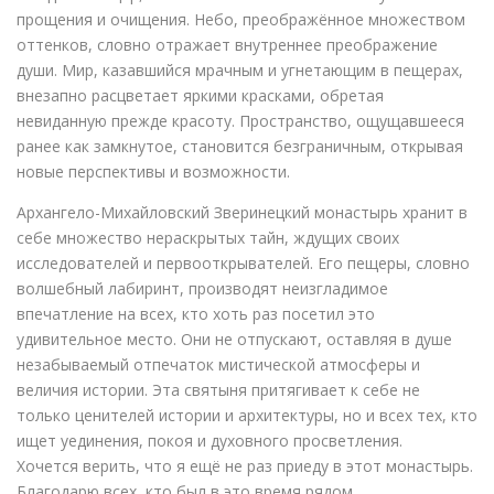
прощения и очищения. Небо, преображённое множеством
оттенков, словно отражает внутреннее преображение
души. Мир, казавшийся мрачным и угнетающим в пещерах,
внезапно расцветает яркими красками, обретая
невиданную прежде красоту. Пространство, ощущавшееся
ранее как замкнутое, становится безграничным, открывая
новые перспективы и возможности.
Архангело-Михайловский Зверинецкий монастырь хранит в
себе множество нераскрытых тайн, ждущих своих
исследователей и первооткрывателей. Его пещеры, словно
волшебный лабиринт, производят неизгладимое
впечатление на всех, кто хоть раз посетил это
удивительное место. Они не отпускают, оставляя в душе
незабываемый отпечаток мистической атмосферы и
величия истории. Эта святыня притягивает к себе не
только ценителей истории и архитектуры, но и всех тех, кто
ищет уединения, покоя и духовного просветления.
Хочется верить, что я ещё не раз приеду в этот монастырь.
Благодарю всех, кто был в это время рядом.