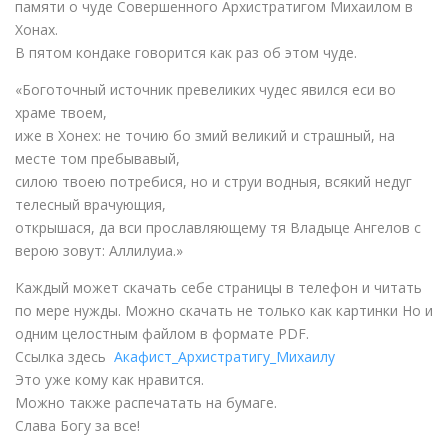
памяти о чуде Совершенного Архистратигом Михаилом в
Хонах.
В пятом кондаке говорится как раз об этом чуде.
«Боготочный источник превеликих чудес явился еси во
храме твоем,
иже в Хонех: не точию бо змий великий и страшный, на
месте том пребывавый,
силою твоею потребися, но и струи водныя, всякий недуг
телесный врачующия,
открышася, да вси прославляющему тя Владыце Ангелов с
верою зовут: Аллилуиа.»
Каждый может скачать себе страницы в телефон и читать
по мере нужды. Можно скачать не только как картинки Но и
одним целостным файлом в формате PDF.
Ссылка здесь
Акафист_Архистратигу_Михаилу
Это уже кому как нравится.
Можно также распечатать на бумаге.
Слава Богу за все!