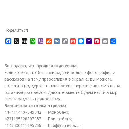
Поделиться
F
X
D
W
V
R
V
C
G
M
Y
P
E
О
a
i
h
i
e
K
o
m
e
a
i
m
т
c
g
a
b
d
p
a
s
h
n
a
п
e
g
t
e
d
y
i
s
o
t
i
р
b
s
r
i
L
l
e
o
e
l
а
Благодарю, что прочитали до конца!
o
A
t
i
n
M
r
в
Если хотите, чтобы люди видели больше фотографий и
o
p
n
g
a
e
и
рассказов на тему православия в Украине, вы можете
k
p
k
e
i
s
т
посильно поддержать наш проект, перечислив помощь на
r
l
t
ь
организацию съемок. Давайте вместе будем нести в мир
свет и радость православия.
Банковская карточка в гривнах:
4444114407345642 — Монобанк;
4731185628807957 — Приватбанк;
4149500111695766 — Райффайзенбанк.