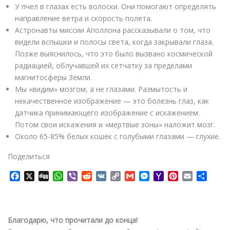
У пчел в глазах есть волоски. Они помогают определять
направление ветра и скорость полета.
Астронавты миссии Аполлона рассказывали о том, что
видели вспышки и полосы света, когда закрывали глаза.
Позже выяснилось, что это было вызвано космической
радиацией, облучавшей их сетчатку за пределами
магнитосферы Земли.
Мы «видим» мозгом, а не глазами. Размытость и
некачественное изображение — это болезнь глаз, как
датчика принимающего изображение с искажением.
Потом свои искажения и «мертвые зоны» наложит мозг.
Около 65-85% белых кошек с голубыми глазами — глухие.
Поделиться
F
X
D
W
V
R
V
C
G
M
Y
P
E
О
a
i
h
i
e
K
o
m
e
a
i
m
т
c
g
a
b
d
p
a
s
h
n
a
п
e
g
t
e
d
y
i
s
o
t
i
р
b
s
r
i
L
l
e
o
e
l
а
Благодарю, что прочитали до конца!
o
A
t
i
n
M
r
в