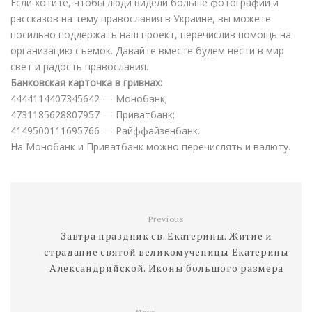
Если хотите, чтобы люди видели больше фотографий и
o
p
n
g
a
e
и
рассказов на тему православия в Украине, вы можете
k
p
k
e
i
s
т
посильно поддержать наш проект, перечислив помощь на
r
l
t
ь
организацию съемок. Давайте вместе будем нести в мир
свет и радость православия.
Банковская карточка в гривнах:
4444114407345642 — Монобанк;
4731185628807957 — Приватбанк;
4149500111695766 — Райффайзенбанк.
На Монобанк и Приватбанк можно перечислять и валюту.
Previous
Завтра праздник св. Екатерины. Житие и
страдание святой великомученицы Екатерины
Александрийской. Иконы большого размера