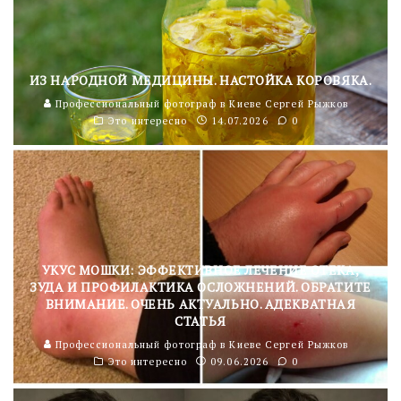
ИЗ НАРОДНОЙ МЕДИЦИНЫ. НАСТОЙКА КОРОВЯКА.
Профессиональный фотограф в Киеве Сергей Рыжков
Это интересно
14.07.2026
0
УКУС МОШКИ: ЭФФЕКТИВНОЕ ЛЕЧЕНИЕ ОТЕКА,
ЗУДА И ПРОФИЛАКТИКА ОСЛОЖНЕНИЙ. ОБРАТИТЕ
ВНИМАНИЕ. ОЧЕНЬ АКТУАЛЬНО. АДЕКВАТНАЯ
СТАТЬЯ
Профессиональный фотограф в Киеве Сергей Рыжков
Это интересно
09.06.2026
0