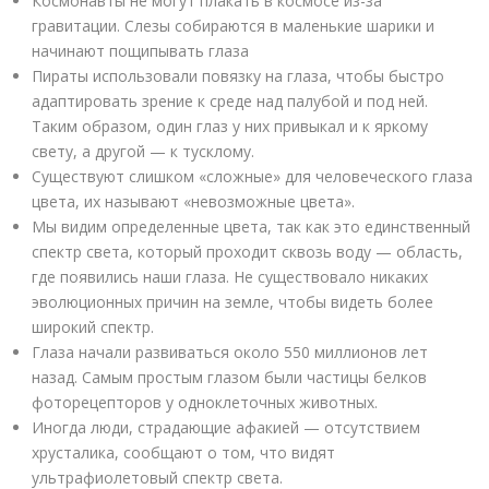
Космонавты не могут плакать в космосе из-за
гравитации. Слезы собираются в маленькие шарики и
начинают пощипывать глаза
Пираты использовали повязку на глаза, чтобы быстро
адаптировать зрение к среде над палубой и под ней.
Таким образом, один глаз у них привыкал и к яркому
свету, а другой — к тусклому.
Существуют слишком «сложные» для человеческого глаза
цвета, их называют «невозможные цвета».
Мы видим определенные цвета, так как это единственный
спектр света, который проходит сквозь воду — область,
где появились наши глаза. Не существовало никаких
эволюционных причин на земле, чтобы видеть более
широкий спектр.
Глаза начали развиваться около 550 миллионов лет
назад. Самым простым глазом были частицы белков
фоторецепторов у одноклеточных животных.
Иногда люди, страдающие афакией — отсутствием
хрусталика, сообщают о том, что видят
ультрафиолетовый спектр света.