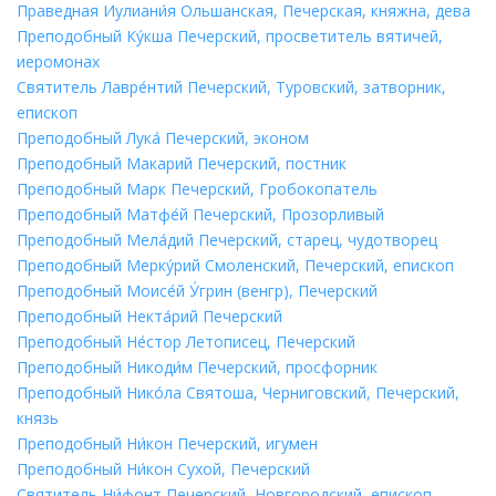
Праведная Иулиани́я Ольшанская, Печерская, княжна, дева
Преподобный Ку́кша Печерский, просветитель вятичей,
иеромонах
Святитель Лавре́нтий Печерский, Туровский, затворник,
епископ
Преподобный Лука́ Печерский, эконом
Преподобный Макарий Печерский, постник
Преподобный Марк Печерский, Гробокопатель
Преподобный Матфе́й Печерский, Прозорливый
Преподобный Мела́дий Печерский, старец, чудотворец
Преподобный Мерку́рий Смоленский, Печерский, епископ
Преподобный Моисе́й У́грин (венгр), Печерский
Преподобный Некта́рий Печерский
Преподобный Не́стор Летописец, Печерский
Преподобный Никоди́м Печерский, просфорник
Преподобный Нико́ла Святоша, Черниговский, Печерский,
князь
Преподобный Ни́кон Печерский, игумен
Преподобный Ни́кон Сухой, Печерский
Святитель Ни́фонт Печерский, Новгородский, епископ