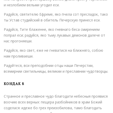
и незлобием вельми угодил еси.
Радуйся, святителю Ефреме, яко пчела сот пресладок, тако
ты Устав студийский в обитель Печерскую принесл еси.
Радуйся, Тите блаженне, яко гневнаго беса смирением
попрал еси; радуйся, яко тьму лукавых демонов далече от
нас прогоняеши.
Радуйся, яко свет, еже не гневатися на ближняго, собою
нам проливаеши.
Радуйтеся, вси преподобнии отцы наши Печерстии,
всемирнии светильницы, великии и преславнии чудотворцы.
КОНДАК 8
Странное и преславное чудо благодати небесныя проявися
воочию всех верных: пещера разбойников в храм Божий
соделася: идеже бо грех преизобилова, тамо благодать