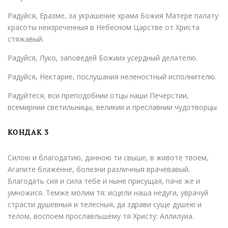
Радуйся, Еразме, за украшение храма Божия Матере палату
красоты неизреченныя в Небесном Царстве от Христа
стяжавый.
Радуйся, Луко, заповедей Божиих усердный делателю.
Радуйся, Нектарие, послушания неленостный исполнителю.
Радуйтеся, вси преподобнии отцы наши Печерстии,
всемирнии светильницы, великии и преславнии чудотворцы.
КОНДАК 3
Силою и благодатию, данною ти свыше, в животе твоем,
Агапите блаженне, болезни различныя врачевавый.
Благодать сия и сила тебе и ныне присущая, паче же и
умножися. Темже молим тя: исцели наша недуги, уврачуй
страсти душевныя и телесныя, да здрави суще душею и
телом, воспоем прославльшему тя Христу: Аллилуиа.