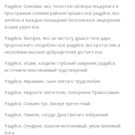
Радуйся, Онисиме, яко теснотою затвора пещернаго в
пространная селения райския прошел еси; радуйся, яко
алчбою и жаждою насыщение бесконечное лицезрения
Божия узрел еси.
Радуйся, Матфее, яко за чистоту души и тела дара
пророческаго сподоблен еси; радуйся, яко кротостию и
незлобием высоких добродетелей достигл еси.
Радуйся, Исаие, кладезю глубокий смирения; радуйся,
источниче неиссякаемый чудотворений.
Радуйся, Авраамие, сыне святаго трудолюбия.
Радуйся, Нифонте святителю, поборниче Православия.
Радуйся, Сильвестре, бисере пречестный.
Радуйся, Пимене, сосуде Духа Святаго избранный.
Радуйся, Онуфрие, языком молчаливый, умом хваливый
Бога.