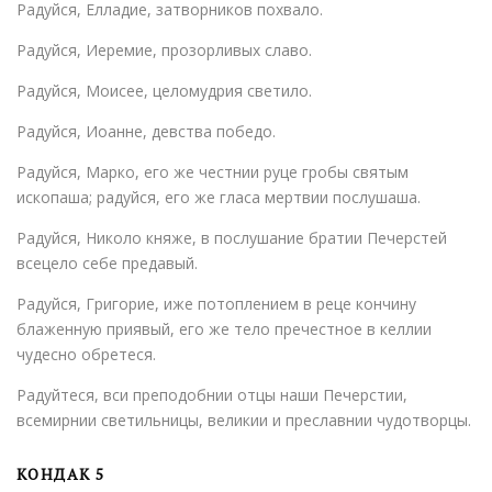
Радуйся, Елладие, затворников похвало.
Радуйся, Иеремие, прозорливых славо.
Радуйся, Моисее, целомудрия светило.
Радуйся, Иоанне, девства победо.
Радуйся, Марко, его же честнии руце гробы святым
ископаша; радуйся, его же гласа мертвии послушаша.
Радуйся, Николо княже, в послушание братии Печерстей
всецело себе предавый.
Радуйся, Григорие, иже потоплением в реце кончину
блаженную приявый, его же тело пречестное в келлии
чудесно обретеся.
Радуйтеся, вси преподобнии отцы наши Печерстии,
всемирнии светильницы, великии и преславнии чудотворцы.
КОНДАК 5