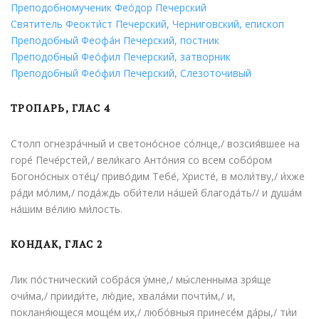
Преподобномученик Фео́дор Печерский
Святитель Феокти́ст Печерский, Черниговский, епископ
Преподобный Феофа́н Печерский, постник
Преподобный Фео́фил Печерский, затворник
Преподобный Фео́фил Печерский, Слезоточивый
ТРОПАРЬ,
ГЛАС 4
Столп огнезра́чный и светоно́сное со́лнце,/ возсия́вшее на
горе́ Пече́рстей,/ вели́каго Анто́ния со всем собо́ром
Богоно́сных оте́ц/ приво́дим Тебе́, Христе́, в моли́тву,/ и́хже
ра́ди мо́лим,/ пода́ждь оби́тели на́шей благода́ть// и душа́м
на́шим ве́лию ми́лость.
КОНДАК,
ГЛАС 2
Лик по́стнический собра́ся у́мне,/ мы́сленныма зря́ще
очи́ма,/ прииди́те, лю́дие, хвала́ми почти́м,/ и,
покланя́ющеся моще́м их,/ любо́вныя принесе́м да́ры,/ ти́и