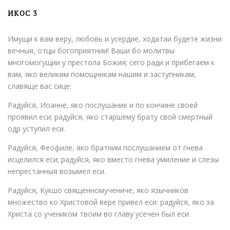
ИКОС 3
Имущи к вам веру, любовь и усердие, ходатаи будете жизни
вечныя, отцы богоприятнии! Ваши бо молитвы
многомогущии у престола Божия; сего ради и прибегаем к
вам, яко великим помощникам нашим и заступникам,
славяще вас сице:
Радуйся, Иоанне, яко послушание и по кончине своей
проявил еси; радуйся, яко старшему брату свой смертный
одр уступил еси.
Радуйся, Феофиле, яко братним послушанием от гнева
исцелился еси; радуйся, яко вместо гнева умиление и слезы
непрестанныя возымел еси.
Радуйся, Кукшо священномучениче, яко язычников
множество ко Христовой вере привел еси: радуйся, яко за
Христа со учеником твоим во главу усечен был еси.