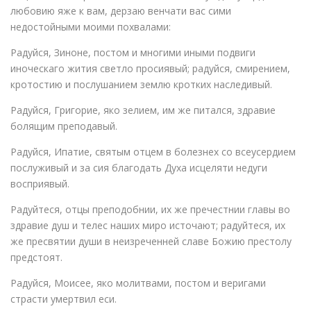
любовию яже к вам, дерзаю венчати вас сими
недостойными моими похвалами:
Радуйся, Зиноне, постом и многими иными подвиги
иноческаго жития светло просиявый; радуйся, смирением,
кротостию и послушанием землю кротких наследивый.
Радуйся, Григорие, яко зелием, им же питался, здравие
болящим преподавый.
Радуйся, Ипатие, святым отцем в болезнех со всеусердием
послуживый и за сия благодать Духа исцеляти недуги
восприявый.
Радуйтеся, отцы преподобнии, их же пречестнии главы во
здравие душ и телес наших миро источают; радуйтеся, их
же пресвятии души в неизреченней славе Божию престолу
предстоят.
Радуйся, Моисее, яко молитвами, постом и веригами
страсти умертвил еси.