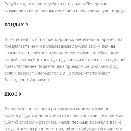
Радуйтеся, вси преподобнии отцы наши Печерстии,
всемирнии светильницы, великии и преславнии чудотворцы.
КОНДАК 9
Всем есте вся, отцы преподобнии, небесная бо врачества
предлагаете нам и к безмездным лечбам своим вся ны
созываете, не хитростьми человеческими, ни обязаньми,
но действием Святаго Духа душевныя и телесныя исцеления
преестественне подаете, еже приемлюще обильно, род
всяк и возраст Благодателю и Промыслителю зовет
благодарно: Аллилуиа.
ИКОС 9
Витии многовещаннии риторскими своими языки не
возмогут достойно воспевати вашея святыни, тем паче аз
убогий словом и разумом, киими песньми восхвалю вас, о,
отцы, Ангелом равночестнии, обаче побужден усердием и