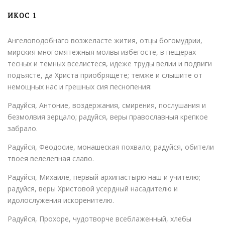
ИКОС 1
Ангелоподобнаго возжеласте жития, отцы богомудрии,
мирския многомятежныя молвы избегосте, в пещерах
тесных и темных вселистеся, идеже труды велии и подвиги
подъясте, да Христа приобрящете; темже и слышите от
немощных нас и грешных сия песнопения:
Радуйся, Антоние, воздержания, смирения, послушания и
безмолвия зерцало; радуйся, веры православныя крепкое
забрало.
Радуйся, Феодосие, монашеская похвало; радуйся, обители
твоея велелепная славо.
Радуйся, Михаиле, первый архипастырю наш и учителю;
радуйся, веры Христовой усердный насадителю и
идолослужения искоренителю.
Радуйся, Прохоре, чудотворче всеблаженный, хлебы