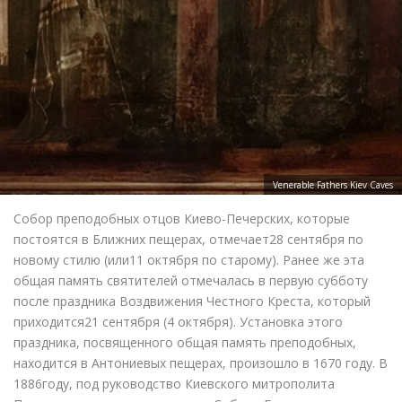
Venerable Fathers Kiev Caves
Собор преподобных отцов Киево-Печерских, которые
постоятся в Ближних пещерах, отмечает28 сентября по
новому стилю (или11 октября по старому). Ранее же эта
общая память святителей отмечалась в первую субботу
после праздника Воздвижения Честного Креста, который
приходится21 сентября (4 октября). Установка этого
праздника, посвященного общая память преподобных,
находится в Антониевых пещерах, произошло в 1670 году. В
1886году, под руководство Киевского митрополита