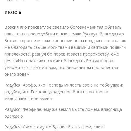
ИКОС 6
Возсия яко пресветлое светило богознаменитая обитель
ваша, отцы преподобнии и всю землю Русскую благодатию
Божиею просвети: юже кровными поты воздвигосте и на ню
же благодать свыше молитвами вашими и святыми подвиги
привлекосте, ревнуя бо поревновасте пророчеству, еже
рече: «На горах сих возсияет благодать Божия и вера
умножится». Темже к вам, яко виновником пророчества
онаго зовем:
Радуйся, Арефо, яко Господь милость свою на тебе удиви;
радуйся, яко Господь украденное богатство твое в
милостыню тебе вмени.
Радуйся, Феофиле, ему же земля бысть ложем, власяница
одеждею.
Радуйся, Сисое, ему же бдение бысть сном, слезы