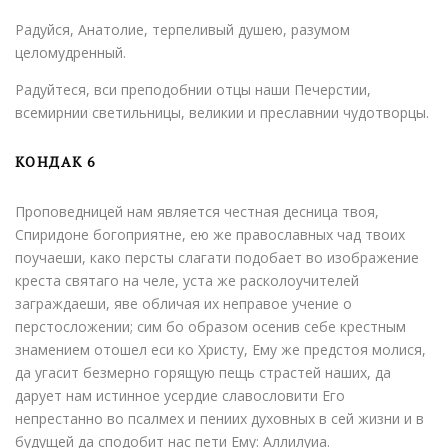
Радуйся, Анатолие, терпеливый душею, разумом
целомудренный.
Радуйтеся, вси преподобнии отцы наши Печерстии,
всемирнии светильницы, великии и преславнии чудотворцы.
КОНДАК 6
Проповедницей нам является честная десница твоя,
Спиридоне богоприятне, ею же православных чад твоих
поучаеши, како персты слагати подобает во изображение
креста святаго на челе, уста же расколоучителей
заграждаеши, яве обличая их неправое учение о
перстосложении; сим бо образом осенив себе крестным
знамением отошел еси ко Христу, Ему же предстоя молися,
да угасит безмерно горящую пещь страстей наших, да
дарует нам истинное усердие славословити Его
непрестанно во псалмех и пениих духовных в сей жизни и в
будущей да сподобит нас пети Ему: Аллилуиа.