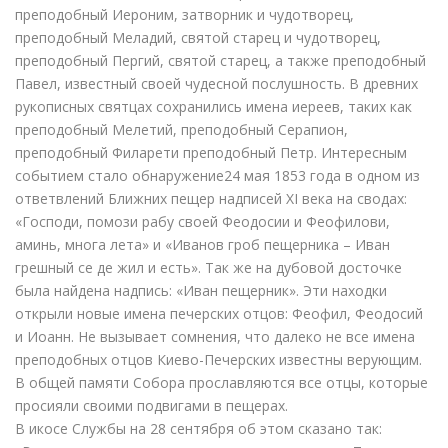
преподобный Иероним, затворник и чудотворец,
преподобный Меладий, святой старец и чудотворец,
преподобный Пергий, святой старец, а также преподобный
Павел, известный своей чудесной послушность. В древних
рукописных святцах сохранились имена иереев, таких как
преподобный Мелетий, преподобный Серапион,
преподобный Филарети преподобный Петр. Интересным
событием стало обнаружение24 мая 1853 года в одном из
ответвлений Ближних пещер надписей XI века на сводах:
«Господи, помози рабу своей Феодосии и Феофилови,
аминь, многа лета» и «Иванов гроб пещерника – Иван
грешный се де жил и есть». Так же на дубовой досточке
была найдена надпись: «Иван пещерник». Эти находки
открыли новые имена печерских отцов: Феофил, Феодосий
и Иоанн. Не вызывает сомнения, что далеко не все имена
преподобных отцов Киево-Печерских известны верующим.
В общей памяти Собора прославляются все отцы, которые
просияли своими подвигами в пещерах.
В икосе Службы на 28 сентября об этом сказано так: