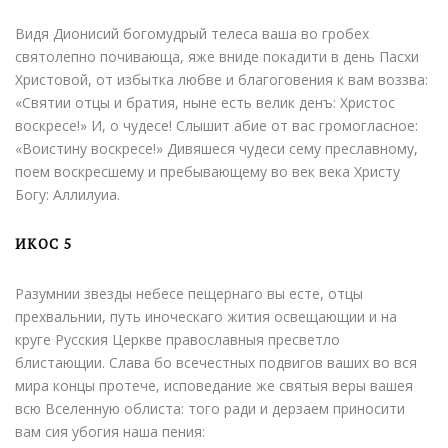
Видя Дионисий богомудрый телеса ваша во гробех
святолепно почивающа, яже вниде покадити в день Пасхи
Христовой, от избытка любве и благоговения к вам воззва:
«Святии отцы и братия, ныне есть велик денъ: Христос
воскресе!» И, о чудесе! Слышит абие от вас громогласное:
«Воистину воскресе!» Дивяшеся чудеси сему преславному,
поем воскресшему и пребывающему во век века Христу
Богу: Аллилуиа.
ИКОС 5
Разумнии звезды небесе пещернаго вы есте, отцы
прехвальнии, путь иноческаго жития освещающии и на
круге Русския Церкве православныя пресветло
блистающии. Слава бо всечестных подвигов ваших во вся
мира концы протече, исповедание же святыя веры вашея
всю Вселенную облиста: того ради и дерзаем приносити
вам сия убогия наша пения: