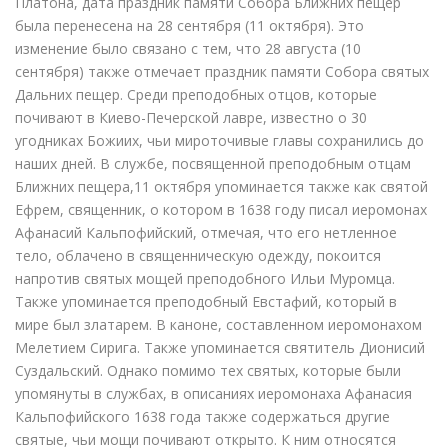
Платона, дата праздник памяти Собора Ближних пещер
была перенесена на 28 сентября (11 октября). Это
изменение было связано с тем, что 28 августа (10
сентября) также отмечает праздник памяти Собора святых
Дальних пещер. Среди преподобных отцов, которые
почивают в Киево-Печерской лавре, известно о 30
угодниках Божиих, чьи мироточивые главы сохранились до
наших дней. В службе, посвященной преподобным отцам
Ближних пещера,11 октября упоминается также как святой
Ефрем, священник, о котором в 1638 году писал иеромонах
Афанасий Кальпофийский, отмечая, что его нетленное
тело, облачено в священническую одежду, покоится
напротив святых мощей преподобного Ильи Муромца.
Также упоминается преподобный Евстафий, который в
мире был златарем. В каноне, составленном иеромонахом
Мелетием Сирига. Также упоминается святитель Дионисий
Суздальский. Однако помимо тех святых, которые были
упомянуты в службах, в описаниях иеромонаха Афанасия
Кальпофийского 1638 года также содержаться другие
святые, чьи мощи почивают открыто. К ним относятся