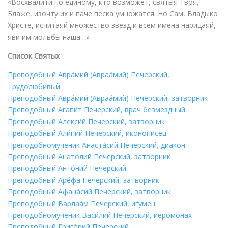
«Восхвалити по единому, кто возможет, святыя Твоя,
Блаже, изочту их и паче песка умножатся. Но Сам, Владыко
Христе, исчитаяй множество звезд и всем имена нарицаяй,
яви им мольбы наша…»
Список Святых
Преподобный Авра́мий (Авраа́мий) Печерский,
Трудолюбивый
Преподобный Авра́мий (Авраа́мий) Печерский, затворник
Преподобный Агапи́т Печерский, врач безмездный
Преподобный Алекси́й Печерский, затворник
Преподобный Али́пий Печерский, иконописец
Преподобномученик Анаста́сий Печерский, диакон
Преподобный Анато́лий Печерский, затворник
Преподобный Анто́ний Печерский
Преподобный Аре́фа Печерский, затворник
Преподобный Афана́сий Печерский, затворник
Преподобный Варлаа́м Печерский, игумен
Преподобномученик Васи́лий Печерский, иеромонах
Преподобный Григо́рий Печерский