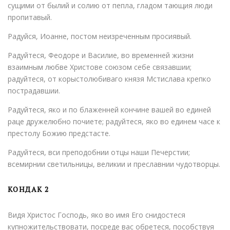
сущими от былий и солию от пепла, гладом тающия люди
пропитавый.
Радуйся, Иоанне, постом неизреченным просиявый.
Радуйтеся, Феодоре и Василие, во временней жизни
взаимным любве Христове союзом себе связавшии;
радуйтеся, от корыстолюбиваго князя Мстислава крепко
пострадавшии.
Радуйтеся, яко и по блаженней кончине вашей во единей
раце дружелюбно почиете; радуйтеся, яко во единем часе к
престолу Божию предстасте.
Радуйтеся, вси преподобнии отцы наши Печерстии;
всемирнии светильницы, великии и пpecлавнии чудотворцы.
КОНДАК 2
Видя Христос Господь, яко во имя Его снидостеся
купножительствовати, посреде вас обретеся, пособствуя