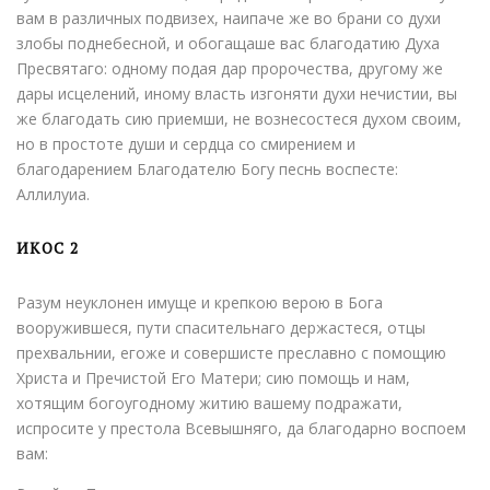
вам в различных подвизех, наипаче же во брани со духи
злобы поднебесной, и обогащаше вас благодатию Духа
Пресвятаго: одному подая дар пророчества, другому же
дары исцелений, иному власть изгоняти духи нечистии, вы
же благодать сию приемши, не вознесостеся духом своим,
но в простоте души и сердца со смирением и
благодарением Благодателю Богу песнь воспесте:
Аллилуиа.
ИКОС 2
Разум неуклонен имуще и крепкою верою в Бога
вооружившеся, пути спасительнаго держастеся, отцы
прехвальнии, егоже и совершисте преславно с помощию
Христа и Пречистой Его Матери; сию помощь и нам,
хотящим богоугодному житию вашему подражати,
испросите у престола Всевышняго, да благодарно воспоем
вам: