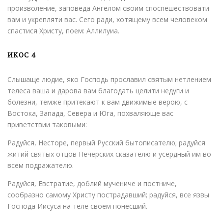
произволение, заповеда Ангелом своим споспешествовати
вам и укрепляти вас. Сего ради, хотящему всем человеком
спастися Христу, поем: Аллилуиа.
ИКОС 4
Слышаще людие, яко Господь прославил святым нетлением
телеса ваша и дарова вам благодать целити недуги и
болезни, темже притекают к вам движимые верою, с
Востока, Запада, Севера и Юга, похваляюще вас
приветствии таковыми:
Радуйся, Несторе, первый Русский бытописателю; радуйся
житий святых отцов Печерских сказателю и усердный им во
всем подражателю.
Радуйся, Евстратие, доблий мучениче и постниче,
сообразно самому Христу пострадавший; радуйся, все язвы
Господа Иисуса на теле своем понесший.