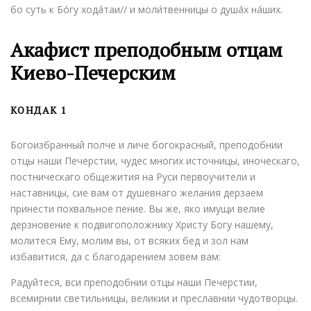
бо суть к Бо́гу хода́таи// и моли́твенницы о душа́х на́ших.
Акафист преподобным отцам
Киево-Печерским
КОНДАК 1
Богоизбранный полче и личе богокрасный, преподобнии
отцы наши Печерстии, чудес многих источницы, иноческаго,
постническаго общежития на Руси первоучители и
наставницы, сие вам от душевнаго желания дерзаем
принести похвальное пение. Вы же, яко имущи велие
дерзновение к подвигоположнику Христу Богу нашему,
молитеся Ему, молим вы, от всяких бед и зол нам
избавитися, да с благодарением зовем вам:
Радуйтеся, вси преподобнии отцы наши Печерстии,
всемирнии светильницы, великии и преславнии чудотворцы.