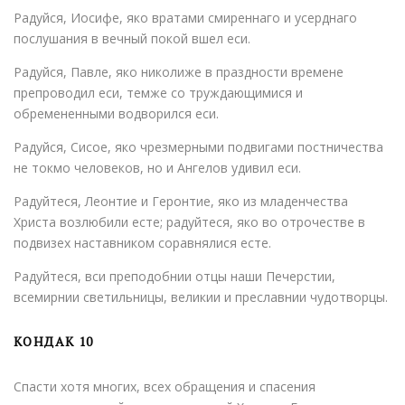
Радуйся, Иосифе, яко вратами смиреннаго и усерднаго
послушания в вечный покой вшел еси.
Радуйся, Павле, яко николиже в праздности времене
препроводил еси, темже со труждающимися и
обремененными водворился еси.
Радуйся, Сисое, яко чрезмерными подвигами постничества
не токмо человеков, но и Ангелов удивил еси.
Радуйтеся, Леонтие и Геронтие, яко из младенчества
Христа возлюбили есте; радуйтеся, яко во отрочестве в
подвизех наставником соравнялися есте.
Радуйтеся, вси преподобнии отцы наши Печерстии,
всемирнии светильницы, великии и преславнии чудотворцы.
КОНДАК 10
Спасти хотя многих, всех обращения и спасения