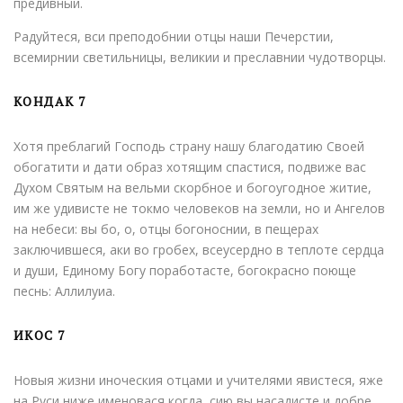
предивный.
Радуйтеся, вси преподобнии отцы наши Печерстии,
всемирнии светильницы, великии и пpecлавнии чудотворцы.
КОНДАК 7
Хотя преблагий Господь страну нашу благодатию Своей
обогатити и дати образ хотящим спастися, подвиже вас
Духом Святым на вельми скорбное и богоугодное житие,
им же удивисте не токмо человеков на земли, но и Ангелов
на небеси: вы бо, о, отцы богоноснии, в пещерах
заключившеся, аки во гробех, всеусердно в теплоте сердца
и души, Единому Богу поработасте, богокрасно поюще
песнь: Аллилуиа.
ИКОС 7
Новыя жизни иноческия отцами и учителями явистеся, яже
на Руси ниже именовася когда, сию вы насадисте и добре