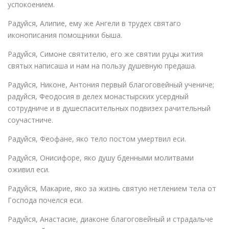
успокоением.
Радуйся, Алипие, ему же Ангели в трудех святаго
иконописания помощники быша.
Радуйся, Симоне cвятитeлю, его же святии руцы жития
святых написаша и нам на пользу душевную предаша.
Радуйся, Никоне, Антония первый благоговейный учениче;
радуйся, Феодосия в делех монастырских усердный
сотрудниче и в душеспасительных подвизех рачительный
соучастниче.
Радуйся, Феофане, яко тело постом умертвил еси.
Радуйся, Онисифоре, яко душу бденными молитвами
оживил еси.
Радуйся, Макарие, яко за жизнь святую нетлением тела от
Господа почелся еси.
Радуйся, Анастасие, диаконе благоговейный и страдальче