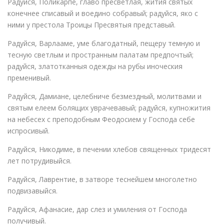
Радуйся, Поликарпе, главо пресветлая, жития святых
конечнее списавый и воедино собравый; радуйся, яко с
ними у престола Троицы Пресвятыя представый.
Радуйся, Варлааме, уме благодатный, пещеру темную и
тесную светлым и пространным палатам предпочтый;
радуйся, златотканныя одежды на рубы иноческия
пременивый.
Радуйся, Дамиане, целебниче безмездный, молитвами и
святым елеем болящих уврачевавый; радуйся, купножития
на небесех с преподобным Феодосием у Господа себе
испросивый.
Радуйся, Никодиме, в печении хлебов священных тридесят
лет потрудивыйся.
Радуйся, Лаврентие, в затворе теснейшем многолетно
подвизавыйся.
Радуйся, Афанасие, дар слез и умиления от Господа
получивый.