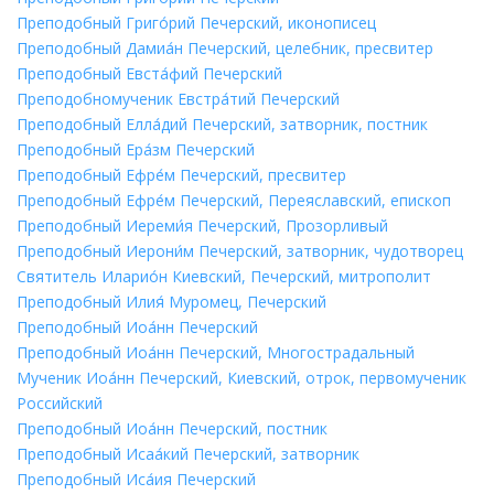
Преподобный Григо́рий Печерский, иконописец
Преподобный Дамиа́н Печерский, целебник, пресвитер
Преподобный Евста́фий Печерский
Преподобномученик Евстра́тий Печерский
Преподобный Елла́дий Печерский, затворник, постник
Преподобный Ера́зм Печерский
Преподобный Ефре́м Печерский, пресвитер
Преподобный Ефре́м Печерский, Переяславский, епископ
Преподобный Иереми́я Печерский, Прозорливый
Преподобный Иерони́м Печерский, затворник, чудотворец
Святитель Иларио́н Киевский, Печерский, митрополит
Преподобный Илия́ Муромец, Печерский
Преподобный Иоа́нн Печерский
Преподобный Иоа́нн Печерский, Многострадальный
Мученик Иоа́нн Печерский, Киевский, отрок, первомученик
Российский
Преподобный Иоа́нн Печерский, постник
Преподобный Исаа́кий Печерский, затворник
Преподобный Иса́ия Печерский