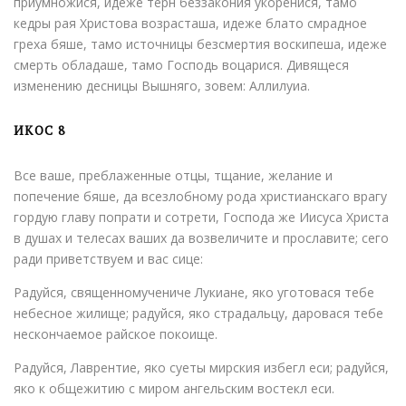
приумножися, идеже терн беззакония укоренися, тамо
кедры рая Христова возрасташа, идеже блато смрадное
греха бяше, тамо источницы безсмертия воскипеша, идеже
смерть обладаше, тамо Господь воцарися. Дивящеся
изменению десницы Вышняго, зовем: Аллилуиа.
ИКОС 8
Все ваше, преблаженные отцы, тщание, желание и
попечение бяше, да всезлобному рода христианскаго врагу
гордую главу попрати и сотрети, Господа же Иисуса Христа
в душах и телесах ваших да возвеличите и прославите; сего
ради приветствуем и вас сице:
Радуйся, священномучениче Лукиане, яко уготовася тебе
небесное жилище; радуйся, яко страдальцу, даровася тебе
нескончаемое райское покоище.
Радуйся, Лаврентие, яко суеты мирския избегл еси; радуйся,
яко к общежитию с миром ангельским востекл eси.