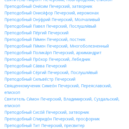
Преподобный Они́сим Печерский, затворник
Преподобный Ониси́фор Печерский, иеромонах
Преподобный Ону́фрий Печерский, Молчаливый
Преподобный Павел Печерский, Послушли́вый
Преподобный Пе́ргий Печерский
Преподобный Пи́мен Печерский, постник
Преподобный Пи́мен Печерский, Многоболезненный
Преподобный Полика́рп Печерский, архимандрит
Преподобный Про́хор Печерский, Лебедник
Преподобный Са́вва Печерский
Преподобный Се́ргий Печерский, Послушли́вый
Преподобный Сильве́стр Печерский
Священномученик Симео́н Печерский, Переяславский,
епископ
Святитель Си́мон Печерский, Владимирский, Суздальский,
епископ
Преподобный Сисо́й Печерский, затворник
Преподобный Спиридо́н Печерский, просфорник
Преподобный Тит Печерский, пресвитер