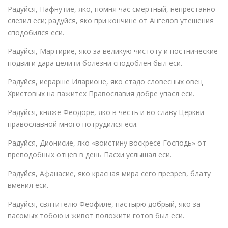
Радуйся, Пафнутие, яко, помня час смертный, непрестанно
слезил еси; радуйся, яко при кончине от Ангелов утешения
сподобился еси.
Радуйся, Мартирие, яко за великую чистоту и постнические
подвиги дара целити болезни сподоблен был еси.
Радуйся, иерарше Иларионе, яко стадо словесных овец
Христовых на пажитех Православия добре упасл еси.
Радуйся, княже Феодоре, яко в честь и во славу Церкви
православной много потрудился еси.
Радуйся, Дионисие, яко «воистину воскресе Гоcподь» от
преподобных отцев в день Пасхи услышал еси.
Радуйся, Афанасие, яко красная мира сего презрев, блату
вменил еси.
Радуйся, святителю Феофиле, пастырю добрый, яко за
пасомых тобою и живот положити готов был еси.