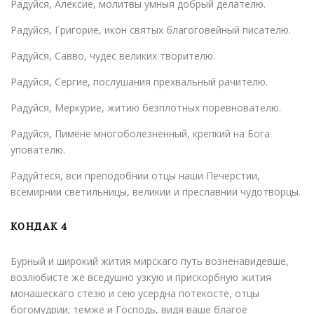
Радуйся, Алексие, молитвы умныя добрый делателю.
Радуйся, Григорие, икон святых благоговейный писателю.
Радуйся, Савво, чудес великих творителю.
Радуйся, Сергие, послушания прехвальный рачителю.
Радуйся, Меркурие, житию безплотных поревнователю.
Радуйся, Пимене многоболезненный, крепкий на Бога
упователю.
Радуйтеся, вси преподобнии отцы наши Печерстии,
всемирнии светильницы, великии и преславнии чудотворцы.
КОНДАК 4
Бурный и широкий жития мирскаго путь возненавидевше,
возлюбисте же вседушно узкую и прискорбную жития
монашескаго стезю и сею усердна потекосте, отцы
богомудрии; темже и Господь, видя ваше благое