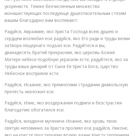
укоренисте. Темже безчисленныя множества
монашествующих последующе душеспасительным стезям
вашим благодарно вам воспевают:
Радуйся, Авраамие, яко Христа Господа всею душею и
сердцем возлюбил еси; радуйся, яко Его ради и труды велии
затвора пещернаго подъял еси. Радуйтеся и вы,
дванадесять братий прекраснии, яко церковь Божия
Матере небеси подобную украсили есте; радуйтеся, яко за
труды ваша динарий от Сына Ея Христа Бога, Царство
Небесное восприяли есте.
Радуйся, Исаакие, яко премногими страдании диавольскую
прелесть низложил еси.
Радуйся, Илие, яко воздержания подвиги и безстрастия
благодатию обогатился еси.
Радуйся, младенче мучениче Иоанне, яко кровь твою
святую неповинно за Христа пролиял еси; радуйся, Никоне,
яко на кресте простершему волею длани Христу терпением