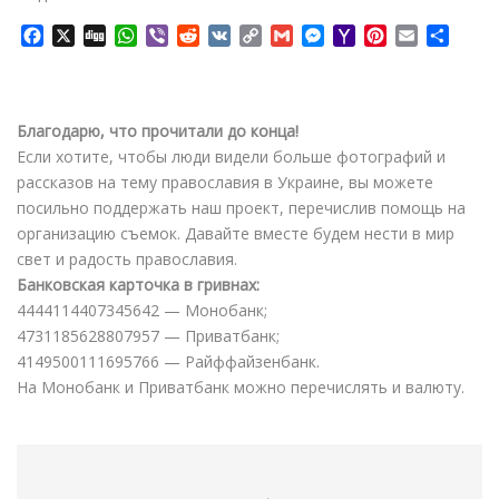
F
X
D
W
V
R
V
C
G
M
Y
P
E
О
a
i
h
i
e
K
o
m
e
a
i
m
т
c
g
a
b
d
p
a
s
h
n
a
п
e
g
t
e
d
y
i
s
o
t
i
р
b
s
r
i
L
l
e
o
e
l
а
Благодарю, что прочитали до конца!
o
A
t
i
n
M
r
в
Если хотите, чтобы люди видели больше фотографий и
o
p
n
g
a
e
и
рассказов на тему православия в Украине, вы можете
k
p
k
e
i
s
т
посильно поддержать наш проект, перечислив помощь на
r
l
t
ь
организацию съемок. Давайте вместе будем нести в мир
свет и радость православия.
Банковская карточка в гривнах:
4444114407345642 — Монобанк;
4731185628807957 — Приватбанк;
4149500111695766 — Райффайзенбанк.
На Монобанк и Приватбанк можно перечислять и валюту.