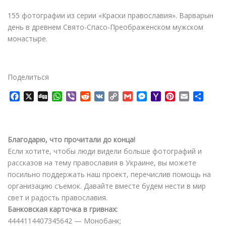
155 фотографии из серии «Краски православия». Варварын
день в древнем Свято-Спасо-Преображенском мужском
монастыре.
Поделиться
F
X
D
W
V
R
V
C
G
M
Y
P
E
О
a
i
h
i
e
K
o
m
e
a
i
m
т
c
g
a
b
d
p
a
s
h
n
a
п
e
g
t
e
d
y
i
s
o
t
i
р
b
s
r
i
L
l
e
o
e
l
а
Благодарю, что прочитали до конца!
o
A
t
i
n
M
r
в
Если хотите, чтобы люди видели больше фотографий и
o
p
n
g
a
e
и
рассказов на тему православия в Украине, вы можете
k
p
k
e
i
s
т
посильно поддержать наш проект, перечислив помощь на
r
l
t
ь
организацию съемок. Давайте вместе будем нести в мир
свет и радость православия.
Банковская карточка в гривнах:
4444114407345642 — Монобанк;