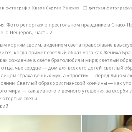
й фотограф в Киеве Сергей Рыжков
детская фотографи
ия. Фото репортаж о престольном празднике в Спасо-
 с. Нещеров, часть 2
ым кор­ням сво­им, ви­де­ни­ем све­та пра­во­сла­вие взы­ску­
вит­ся, ко­гда при­мет свет­лый об­раз Бо­га как Же­ни­ха Брач
ак хо­ж­де­ние в све­те бра­то­лю­бия и ми­ра; свет­лый об­ра
о от­ца, чье серд­це — дом для всех его де­тей; свет­лый об­
д ли­цом стра­ха веч­ных мук, а «про­сти» — пе­ред ли­цом л
оя­нии. Свет­лый об­раз хри­сти­ан­ской кон­чи­ны — как упо­к
о­го ми­ра — как див­но­го и веч­но­го уте­ше­ния за скор­би 
е отер­тые сле­зы.
кий