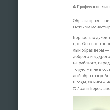
Профессиональны
Образы православ
мужском монастыре
Вер­но­стью ду­хов­н
цов. Оно вос­ста­но­
лый об­раз ве­ры — к
доб­ро­го и муд­ро­г
не раб­ско­го, пе­ре
то­рую мы не в со­ст
лый об­раз за­гроб­н
и го­ды, за ни­кем н
©Иоанн Береславс