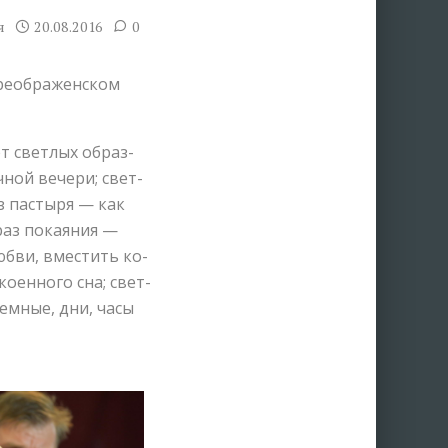
я
20.08.2016
0
Преображенском
ет свет­лых об­раз­
­ной ве­че­ри; свет­
з пас­ты­ря — как
раз по­кая­ния —
юб­ви, вме­стить ко­
о­ен­но­го сна; свет­
зем­ные, дни, ча­сы