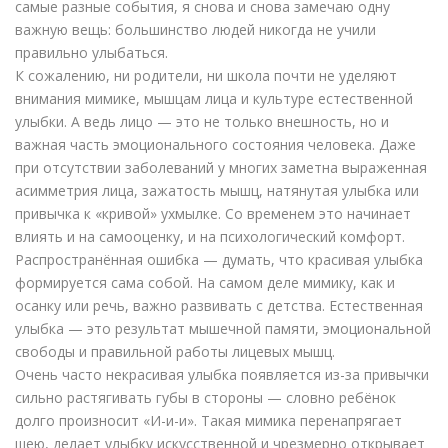
самые разные события, я снова и снова замечаю одну
важную вещь: большинство людей никогда не учили
правильно улыбаться.
К сожалению, ни родители, ни школа почти не уделяют
внимания мимике, мышцам лица и культуре естественной
улыбки. А ведь лицо — это не только внешность, но и
важная часть эмоционального состояния человека. Даже
при отсутствии заболеваний у многих заметна выраженная
асимметрия лица, зажатость мышц, натянутая улыбка или
привычка к «кривой» ухмылке. Со временем это начинает
влиять и на самооценку, и на психологический комфорт.
Распространённая ошибка — думать, что красивая улыбка
формируется сама собой. На самом деле мимику, как и
осанку или речь, важно развивать с детства. Естественная
улыбка — это результат мышечной памяти, эмоциональной
свободы и правильной работы лицевых мышц.
Очень часто некрасивая улыбка появляется из-за привычки
сильно растягивать губы в стороны — словно ребёнок
долго произносит «И-и-и». Такая мимика перенапрягает
шею, делает улыбку искусственной и чрезмерно открывает