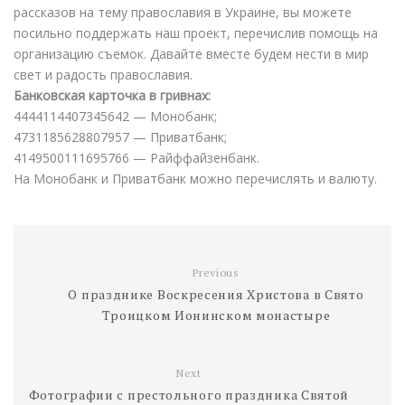
o
p
n
g
a
e
и
рассказов на тему православия в Украине, вы можете
k
p
k
e
i
s
т
посильно поддержать наш проект, перечислив помощь на
r
l
t
ь
организацию съемок. Давайте вместе будем нести в мир
свет и радость православия.
Банковская карточка в гривнах:
4444114407345642 — Монобанк;
4731185628807957 — Приватбанк;
4149500111695766 — Райффайзенбанк.
На Монобанк и Приватбанк можно перечислять и валюту.
Previous
О празднике Воскресения Христова в Свято
Троицком Ионинском монастыре
Next
Фотографии с престольного праздника Святой