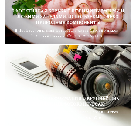
ЭФФЕКТИВНАЯ БОРЬБА С ЛЮБЫМИ ВИРУСАМИ И
ЛЮБЫМИ ЗАНУДАМИ. ИСПОЛЬЗУЕМ ТОЛЬКО
ПРИРОДНЫЕ КОМПОНЕНТЫ
Профессиональный фотограф в Киеве Сергей Рыжков
Сергей Рыжков
12.05.2026
0
НАСТОЯЩАЯ ИНФОРМАЦИЯ О КРУПНЕЙШИХ
БЕСПЛАТНЫХ ФОТОКОНКУРСАХ.
Профессиональный фотограф в Киеве Сергей Рыжков
Это интересно
30.03.2026
0