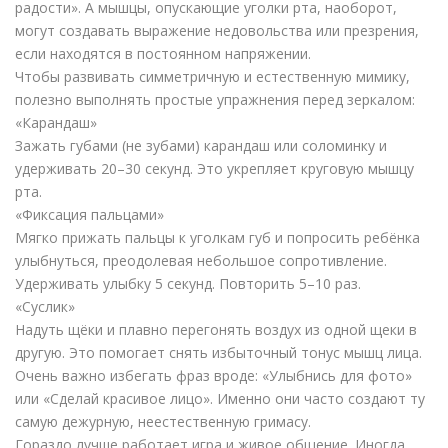
радости». А мышцы, опускающие уголки рта, наоборот,
могут создавать выражение недовольства или презрения,
если находятся в постоянном напряжении.
Чтобы развивать симметричную и естественную мимику,
полезно выполнять простые упражнения перед зеркалом:
«Карандаш»
Зажать губами (не зубами) карандаш или соломинку и
удерживать 20–30 секунд. Это укрепляет круговую мышцу
рта.
«Фиксация пальцами»
Мягко прижать пальцы к уголкам губ и попросить ребёнка
улыбнуться, преодолевая небольшое сопротивление.
Удерживать улыбку 5 секунд. Повторить 5–10 раз.
«Суслик»
Надуть щёки и плавно перегонять воздух из одной щеки в
другую. Это помогает снять избыточный тонус мышц лица.
Очень важно избегать фраз вроде: «Улыбнись для фото»
или «Сделай красивое лицо». Именно они часто создают ту
самую дежурную, неестественную гримасу.
Гораздо лучше работает игра и живое общение. Иногда