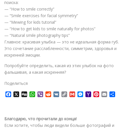
поиска:
— “How to smile correctly”
— “Smile exercises for facial symmetry”
— “Mewing for kids tutorial”
— “How to get kids to smile naturally for photos”
— “Natural smile photography tips”
Главное: красивая улыбка — это не идеальная форма губ.
Это сочетание расслабленности, симметрии, здоровья и
искренней эмоции.
Попробуйте определить, какая из этих улыбок на фото
фальшивая, а какая искренняя?
Поделиться
F
X
D
W
V
R
V
C
G
M
Y
P
E
О
a
i
h
i
e
K
o
m
e
a
i
m
т
c
g
a
b
d
p
a
s
h
n
a
п
e
g
t
e
d
y
i
s
o
t
i
р
b
s
r
i
L
l
e
o
e
l
а
Благодарю, что прочитали до конца!
o
A
t
i
n
M
r
в
Если хотите, чтобы люди видели больше фотографий и